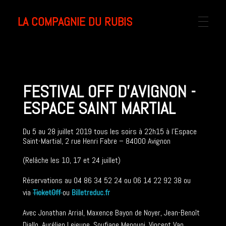
LA COMPAGNIE DU RUBIS
ACCUEIL
FESTIVAL OFF D'AVIGNON -
COMPAGNIE
ESPACE SAINT MARTIAL
Du 5 au 28 juillet 2019 tous les soirs à 22h15 à l’Espace
EQUIPE
Saint-Martial, 2 rue Henri Fabre – 84000 Avignon
(Relâche les 10, 17 et 24 juillet)
Réservations au 04 86 34 52 24 ou 06 14 22 92 38 ou
SPECTACLE
via
TicketOff
ou
Billetreduc.fr
Avec Jonathan Arrial, Maxence Bayon de Noyer, Jean-Benoît
Diallo, Aurélien Lejeune, Soufiane Menouni, Vincent Van
EVENEMENT