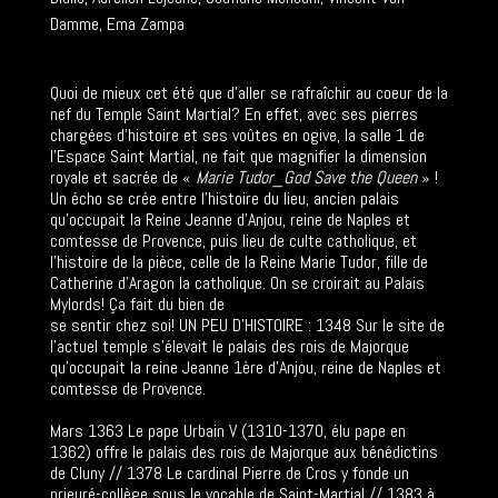
Damme, Ema Zampa
Quoi de mieux cet été que d’aller se rafraîchir au coeur de la
PRESSE
nef du Temple Saint Martial? En effet, avec ses pierres
chargées d’histoire et ses voûtes en ogive, la salle 1 de
l’Espace Saint Martial, ne fait que magnifier la dimension
royale et sacrée de «
Marie Tudor_God Save the Queen
»
!
CONTACT
Un écho se crée entre l’histoire du lieu, ancien palais
qu’occupait la Reine Jeanne d’Anjou, reine de Naples et
comtesse de Provence, puis lieu de culte catholique, et
l’histoire de la pièce, celle de la Reine Marie Tudor, fille de
Catherine d’Aragon la catholique. On se croirait au Palais
Mylords! Ça fait du bien de
se sentir chez soi! UN PEU D’HISTOIRE : 1348 Sur le site de
l’actuel temple s’élevait le palais des rois de Majorque
qu’occupait la reine Jeanne 1ère d’Anjou, reine de Naples et
comtesse de Provence.
Mars 1363 Le pape Urbain V (1310-1370, élu pape en
1362) offre le palais des rois de Majorque aux bénédictins
de Cluny // 1378 Le cardinal Pierre de Cros y fonde un
prieuré-collège sous le vocable de Saint-Martial // 1383 à