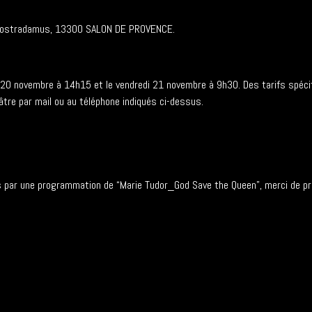
rd Nostradamus, 13300 SALON DE PROVENCE.
i 20 novembre à 14h15 et le vendredi 21 novembre à 9h30. Des tarifs spéci
tre par mail ou au téléphone indiqués ci-dessus.
s par une programmation de “Marie Tudor_God Save the Queen”, merci de pren