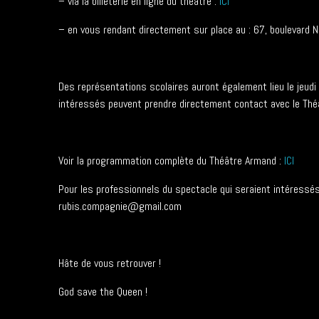
– via la billeterie en ligne du théâtre :
ICI
– en vous rendant directement sur place au : 67, bouleva
Des représentations scolaires auront également lieu le jeud
intéressés peuvent prendre directement contact avec le Théâ
Voir la programmation complète du Théâtre Armand :
ICI
Pour les professionnels du spectacle qui seraient intéressé
rubis.compagnie@gmail.com
Hâte de vous retrouver !
God save the Queen !